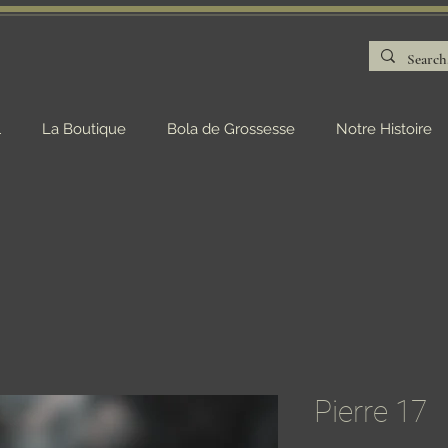
l
La Boutique
Bola de Grossesse
Notre Histoire
Pierre 17