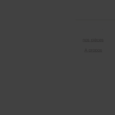
EXPLORER
nos pièces
A propos